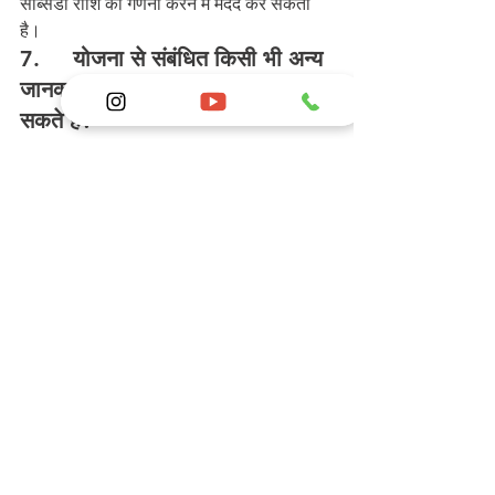
सब्सिडी राशि की गणना करने में मदद कर सकता 
है।
7. 
    योजना से संबंधित किसी भी अन्य 
जानकारी के लिए कौन से संपर्क किए जा 
सकते हैं?
·        योजना से संबंधित किसी भी अन्य जानकारी 
के लिए आप स्थानीय डेयरी फार्मिंग विभाग से संपर्क 
कर सकते हैं।
कार्यालय पता:
 जीटी रोड, देवना, 
बेगुसराय, बिहार
फैक्टरी पता:
 औद्योगिक क्षेत्र, संत 
कबीर नगर, खलीलाबाद (यूपी)
संपर्क नंबर:
 +91-6201001535