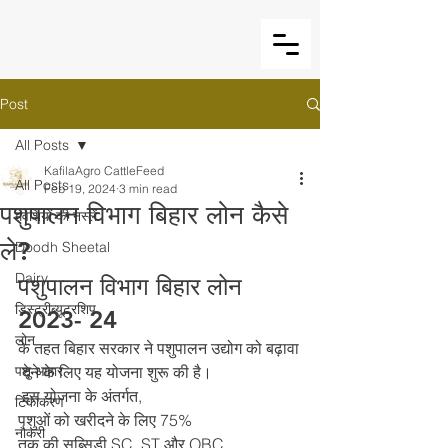
Post
All Posts
KafilaAgro CattleFeed
All Posts
Feb 19, 2024
3 min read
पशुपालन विभाग बिहार लोन कैसे
मवेशियों की नस्लें
ले?
Doodh Sheetal
Dairy
पशुपालन विभाग बिहार लोन 
डिस्ट्रीब्यूटरशिप
2023- 24 
लोन
के तहत बिहार सरकार ने पशुपालन उद्योग को बढ़ावा
पशु आहार
 देने के लिए यह योजना शुरू की है।
 इस योजना के अंतर्गत, 
टिकाकरण
पशुओं को खरीदने के लिए 75% 
नौकरी
तक की सब्सिडी SC, ST और OBC 