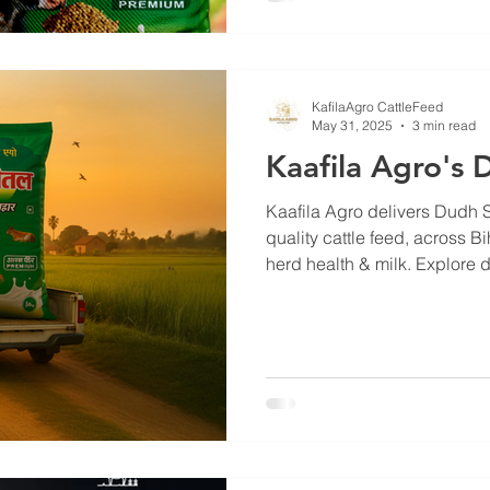
KafilaAgro CattleFeed
May 31, 2025
3 min read
Kaafila Agro's 
Kaafila Agro delivers Dudh 
quality cattle feed, across 
herd health & milk. Explore d