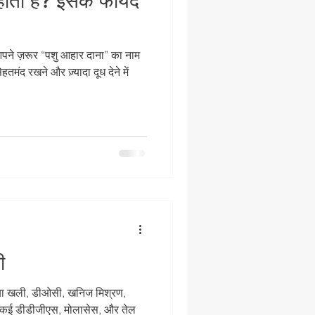
होता है? इसके फायदे
आपने ज़रूर “पशु आहार दाना” का नाम
मंद रखने और ज़्यादा दूध देने में
ी
 सोया खली, डीओसी, खनिज मिश्रण,
, मकई डीडीजीएस, मोलासेस, और तेल