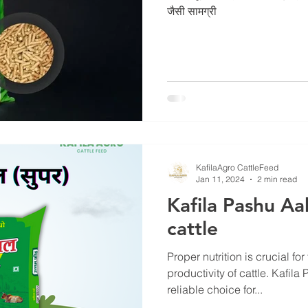
जैसी सामग्री
KafilaAgro CattleFeed
Jan 11, 2024
2 min read
Kafila Pashu Aa
cattle
Proper nutrition is crucial fo
productivity of cattle. Kafil
reliable choice for...