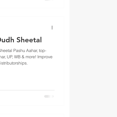
Dudh Sheetal
Sheetal Pashu Aahar, top-
Bihar, UP, WB & more! Improve
istributorships.