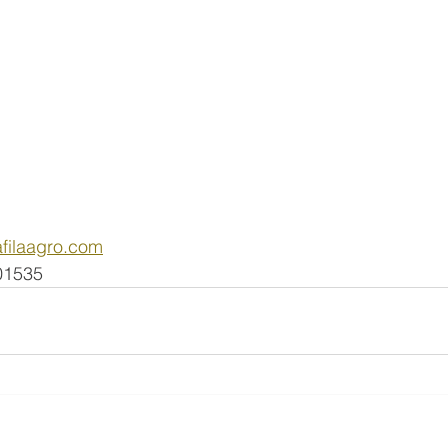
filaagro.com
01535