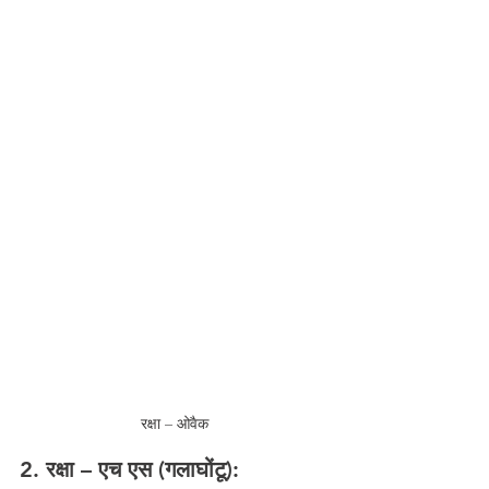
रक्षा – ओवैक
2. रक्षा – एच एस (गलाघोंटू):