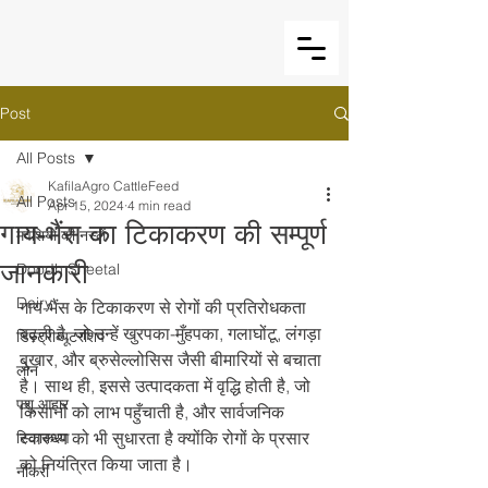
Post
All Posts
KafilaAgro CattleFeed
All Posts
Apr 15, 2024
4 min read
गाय-भैंस का टिकाकरण की सम्पूर्ण
मवेशियों की नस्लें
जानकारी
Doodh Sheetal
Dairy
गाय-भैंस के टिकाकरण से रोगों की प्रतिरोधकता 
बढ़ती है, जो उन्हें खुरपका-मुँहपका, गलाघोंटू, लंगड़ा 
डिस्ट्रीब्यूटरशिप
बुखार, और ब्रुसेल्लोसिस जैसी बीमारियों से बचाता 
लोन
है। साथ ही, इससे उत्पादकता में वृद्धि होती है, जो 
पशु आहार
किसानों को लाभ पहुँचाती है, और सार्वजनिक 
स्वास्थ्य को भी सुधारता है क्योंकि रोगों के प्रसार 
टिकाकरण
को नियंत्रित किया जाता है।
नौकरी