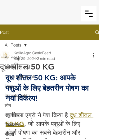
Post
All Posts
KafilaAgro CattleFeed
All Posts
Sep 29, 2024
2 min read
दूध शीतल 50 KG
मवेशियों की नस्लें
दूध शीतल 50 KG: आपके 
Doodh Sheetal
Dairy
पशुओं के लिए बेहतरीन पोषण का 
डिस्ट्रीब्यूटरशिप
नया विकल्प!
लोन
काफिला एग्रो ने पेश किया है 
दूध शीतल 
पशु आहार
50 KG
, जो आपके पशुओं के लिए 
टिकाकरण
संपूर्ण पोषण का सबसे बेहतरीन और 
नौकरी