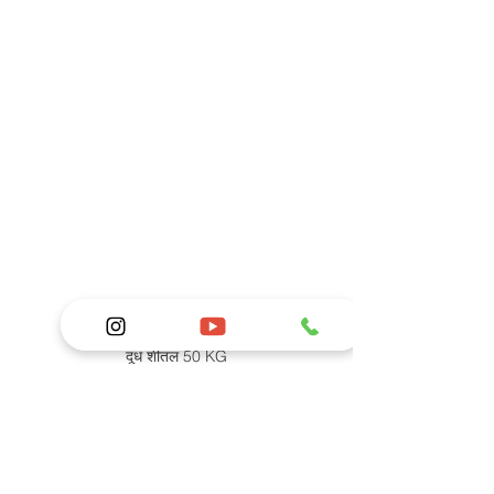
दूध शीतल 50 KG
अब देर किस बात की?
अगर आप अपने पशुओं के लिए सबसे 